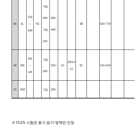
4
급
550
180
↑
500
↑
60
IL
～
N5
3B
620~719
3
급
440
↑
649
240
↑
450
3
급
DELF
40
NH
～
350
↑
A1
3C
510~619
A1
180
↑
549
20
NM
2
급
280
↑
※
FLEX
시험은 듣기
-
읽기 영역만 인정