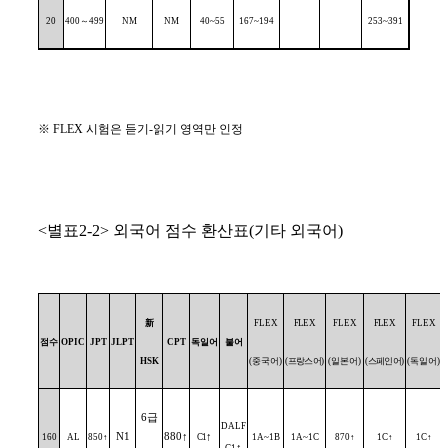
20
400
～
499
NM
NM
40~55
167~194
253~391
※
FLEX
시험은 듣기
-
읽기 영역만 인정
<
별표
2-2>
외국어 점수 환산표
(
기타 외국어
)
新
FLEX
FLEX
FLEX
FLEX
FLEX
점수
OPIC
JPT
JLPT
CPT
독일어
불어
HSK
(
중국어
)
(
프랑스어
)
(
일본어
)
(
스페인어
)
(
독일어
)
(
6
급
DALF
N1
880
↑
↑
160
AL
850
↑
C1
1A~1B
1A~1C
870
↑
1C
↑
1C
↑
↑