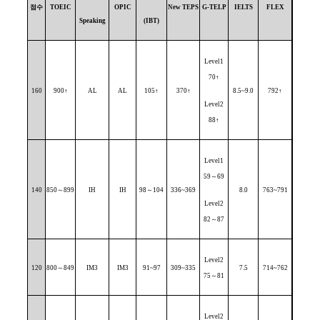
점수
TOEIC
OPIC
New TEPS
G-TELP
IELTS
FLEX
Speaking
(IBT)
Level1
70
↑
160
900
↑
AL
AL
105
↑
370
↑
8.5~9.0
792
↑
Level2
88
↑
Level1
59
～
69
140
850
～
899
IH
IH
98
～
104
336~369
8.0
763~791
Level2
82
～
87
Level2
120
800
～
849
IM3
IM3
91~97
309~335
7.5
714~762
75
～
81
Level2