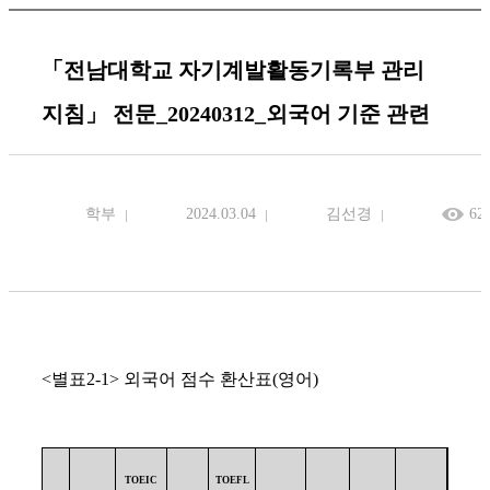
「전남대학교 자기계발활동기록부 관리
지침」 전문_20240312_외국어 기준 관련
학부
2024.03.04
김선경
62
<
별표
2-1>
외국어 점수 환산표
(
영어
)
TOEIC
TOEFL