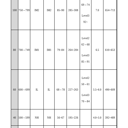
69
～
74
100
750
～
799
IM2
IM2
85~90
285~308
7.0
654~713
Level3
92
↑
Level2
62
～
68
80
700
～
749
IM1
IM1
79~84
264~284
6.5
610~653
Level3
85
～
91
Level2
50
～
61
60
600
～
699
IL
IL
68
～
78
227~263
5.5~6.0
490~609
Level3
70
～
84
40
500
～
599
NH
NH
56~67
195~226
4.0~5.0
392~489