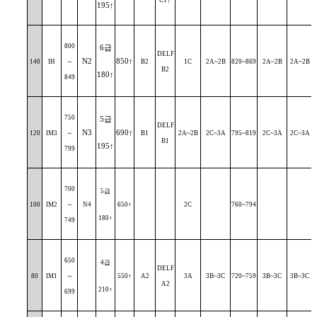
C1
195
↑
800
6
급
DELF
N2
850
↑
140
IH
～
B2
1C
2A~2B
820~869
2A~2B
2A~2B
B2
180
↑
849
750
5
급
DELF
N3
690
↑
120
IM3
～
B1
2A~2B
2C~3A
795~819
2C~3A
2C~3A
B1
195
↑
799
700
5
급
100
IM2
～
N4
650
↑
2C
760~794
180
↑
749
650
4
급
DELF
80
IM1
～
550
↑
A2
3A
3B~3C
720~759
3B~3C
3B~3C
A2
210
↑
699