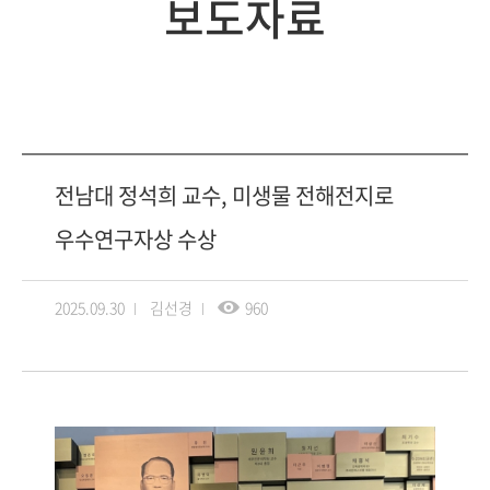
보도자료
전남대 정석희 교수, 미생물 전해전지로
우수연구자상 수상
2025.09.30
김선경
960